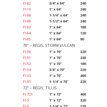
FI-62
3/4” x 64”
240
FI-10
1” x 64”
240
FI-68
1-1/4” x 64”
240
FI-69
1-1/2” x 64”
240
FI-63
1” x 64”
180
FI-64
1” x 64”
120
FI-65
1” x 64”
80
70” – REGIS, STORM VULCAN
FI-50
1” x 70”
320
FI-51
1” x 70”
240
FI-52
1” x 70”
180
FI-54
3/4” x 70”
320
FI-53
1” x 70”
400
FI-55
1-1/4” x 70”
320
72” – REGIS, TILLIS
FI-721
1” x 72”
400
FI-5
1” x 72”
320
FI-6
1-1/4” x 72”
320