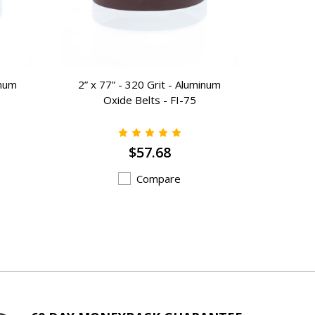
inum
2” x 77” - 320 Grit - Aluminum
1-3/4” x
Oxide Belts - FI-75
Ox
$57.68
Compare