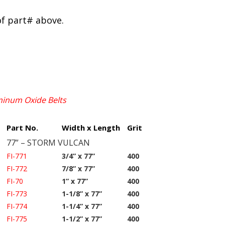
of part# above.
uminum Oxide Belts
Part No.
Width x Length
Grit
77” – STORM VULCAN
FI-771
3/4” x 77”
400
FI-772
7/8” x 77”
400
FI-70
1” x 77”
400
FI-773
1-1/8” x 77”
400
FI-774
1-1/4” x 77”
400
FI-775
1-1/2” x 77”
400