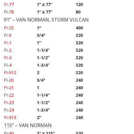
FI-77
1” x 77”
120
FI-78
1” x 77”
80
91” – VAN NORMAN, STORM VULCAN
FI-25
1"
400
FI-0
3/4"
320
FI-1
1”
320
FI-2
1-1/4”
320
FI-3
1-1/2”
320
FI-4
1-3/4”
320
FI-912
2
320
FI-20
3/4"
240
FI-21
1
240
FI-22
1-1/4"
240
FI-23
1-1/2"
240
FI-24
1-3/4"
240
FI-913
2"
240
115” – VAN NORMAN
FI-90
1” x 115”
320