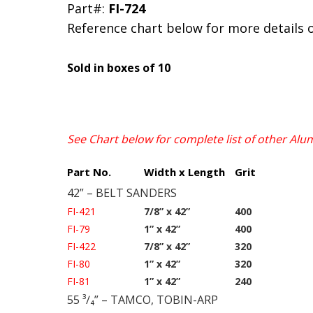
Part#:
FI-724
Reference chart below for more details 
Sold in boxes of 10
See Chart below for complete list of other Al
Part No.
Width x Length
Grit
42” – BELT SANDERS
FI-421
7/8” x 42”
400
FI-79
1” x 42”
400
FI-422
7/8” x 42”
320
FI-80
1” x 42”
320
FI-81
1” x 42”
240
55 ³∕₄” – TAMCO, TOBIN-ARP