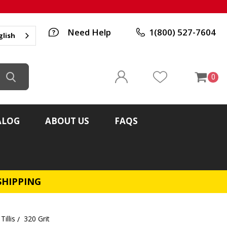
Need Help
1(800) 527-7604
glish
0
ALOG
ABOUT US
FAQS
SHIPPING
Tillis
320 Grit