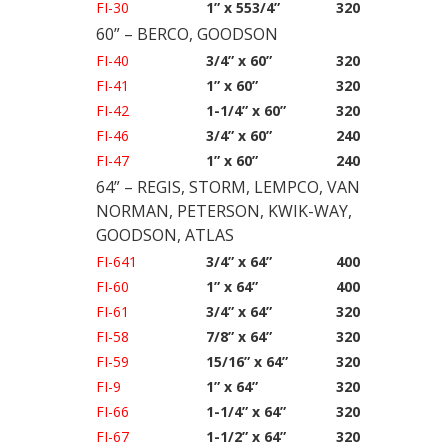
FI-30
1” x 553/4”
320
60” – BERCO, GOODSON
FI-40
3/4” x 60”
320
FI-41
1” x 60”
320
FI-42
1-1/4” x 60”
320
FI-46
3/4” x 60”
240
FI-47
1” x 60”
240
64” – REGIS, STORM, LEMPCO, VAN
NORMAN, PETERSON, KWIK-WAY,
GOODSON, ATLAS
FI-641
3/4” x 64”
400
FI-60
1” x 64”
400
FI-61
3/4” x 64”
320
FI-58
7/8” x 64”
320
FI-59
15/16” x 64”
320
FI-9
1” x 64”
320
FI-66
1-1/4” x 64”
320
FI-67
1-1/2” x 64”
320