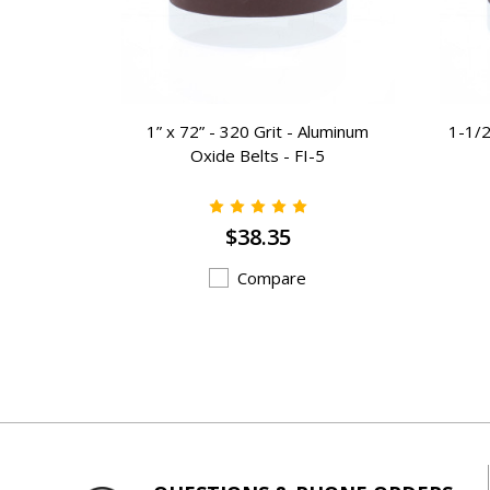
 Aluminum
1” x 72” - 320 Grit - Aluminum
1-1/2
723
Oxide Belts - FI-5
$38.35
Compare