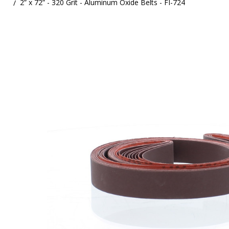
2” x 72” - 320 Grit - Aluminum Oxide Belts - FI-724