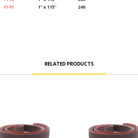
FI-91
1” x 115”
240
RELATED PRODUCTS