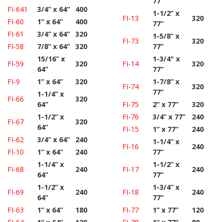
77”
FI-641
3/4” x 64”
400
1-1/2” x
FI-13
320
FI-60
1” x 64”
400
77”
FI-61
3/4” x 64”
320
1-5/8” x
FI-73
320
FI-58
7/8” x 64”
320
77”
15/16” x
1-3/4" x
FI-59
320
FI-14
320
64”
77”
FI-9
1” x 64”
320
1-7/8” x
FI-74
320
77”
1-1/4” x
FI-66
320
64”
FI-75
2” x 77”
320
1-1/2” x
FI-76
3/4” x 77”
240
FI-67
320
64”
FI-15
1” x 77”
240
FI-62
3/4” x 64”
240
1-1/4” x
FI-16
240
FI-10
1” x 64”
240
77”
1-1/4” x
1-1/2” x
FI-68
240
FI-17
240
64”
77”
1-1/2” x
1-3/4” x
FI-69
240
FI-18
240
64”
77”
FI-63
1” x 64”
180
FI-77
1” x 77”
120