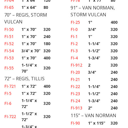
FI-64
1” x 64”
120
FI-78
1” x 77”
80
FI-65
1” x 64”
80
91” – VAN NORMAN,
STORM VULCAN
70” – REGIS, STORM
VULCAN
FI-25
1"
400
FI-50
1” x 70”
320
FI-0
3/4"
320
FI-51
1” x 70”
240
FI-1
1”
320
FI-52
1” x 70”
180
FI-2
1-1/4”
320
FI-54
3/4” x 70”
320
FI-3
1-1/2”
320
FI-53
1” x 70”
400
FI-4
1-3/4”
320
1-1/4” x
FI-912
2
320
FI-55
320
70”
FI-20
3/4"
240
72” – REGIS, TILLIS
FI-21
1
240
FI-721
1” x 72”
400
FI-22
1-1/4"
240
FI-5
1” x 72”
320
FI-23
1-1/2"
240
1-1/4” x
FI-24
1-3/4"
240
FI-6
320
72”
FI-913
2"
240
1-1/2” x
115” – VAN NORMAN
FI-722
320
72”
FI-90
1” x 115”
320
1-3/4” x