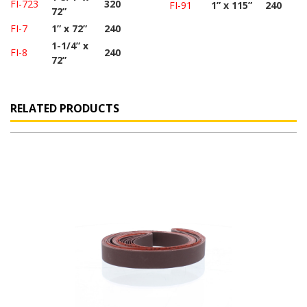
FI-723
320
FI-91
1” x 115”
240
72”
FI-7
1” x 72”
240
1-1/4” x
FI-8
240
72”
RELATED PRODUCTS