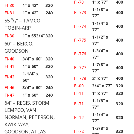
FI-70
1” x 77”
400
FI-80
1” x 42”
320
1-1/8” x
FI-773
400
FI-81
1” x 42”
240
77”
55 ³∕₄” – TAMCO,
1-1/4” x
FI-774
400
TOBIN-ARP
77”
FI-30
1” x 553/4”
320
1-1/2” x
FI-775
400
60” – BERCO,
77”
GOODSON
1-3/4” x
FI-776
400
77”
FI-40
3/4” x 60”
320
1-7/8” x
FI-41
1” x 60”
320
FI-777
400
77”
1-1/4” x
FI-42
320
FI-778
2” x 77”
400
60”
FI-00
3/4” x 77”
320
FI-46
3/4” x 60”
240
FI-11
1” x 77”
320
FI-47
1” x 60”
240
1-1/8” x
64” – REGIS, STORM,
FI-71
320
77”
LEMPCO, VAN
1-1/4” x
NORMAN, PETERSON,
FI-12
320
77”
KWIK-WAY,
1-3/8” x
GOODSON, ATLAS
FI-72
320